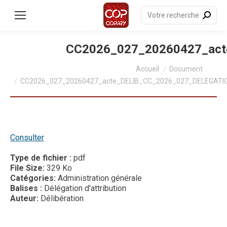
contenu
principal
Recherche
:
CC2026_027_20260427_ac
Vous êtes ici :
Accueil
Document
CC2026_027_20260427_acte_DELIB_CC_2026_027_DELEGATI
Consulter
Type de fichier :
pdf
File Size:
329 Ko
Catégories:
Administration générale
Balises :
Délégation d'attribution
Auteur:
Délibération