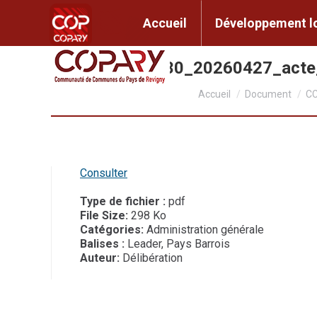
contenu
principal
Accueil
Développem
Accueil
Développement l
CC2026_030_20260427_act
Vous êtes ici :
Accueil
Document
CC
Consulter
Type de fichier :
pdf
File Size:
298 Ko
Catégories:
Administration générale
Balises :
Leader, Pays Barrois
Auteur:
Délibération