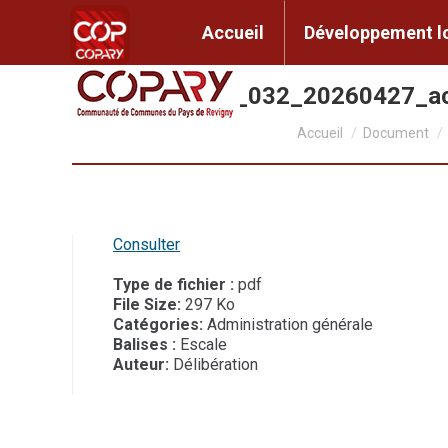
contenu
principal
Accueil
Développem
Accueil
Développement l
CC2026_032_20260427_a
Vous êtes ici :
Accueil
Document
Consulter
Type de fichier :
pdf
File Size:
297 Ko
Catégories:
Administration générale
Balises :
Escale
Auteur:
Délibération