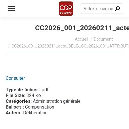
contenu
principal
Recherche
:
CC2026_001_20260211_act
Vous êtes ici :
Accueil
Document
CC2026_001_20260211_acte_DELIB_CC_2026_001_ATTRIBU
Consulter
Type de fichier :
pdf
File Size:
324 Ko
Catégories:
Administration générale
Balises :
Compensation
Auteur:
Délibération