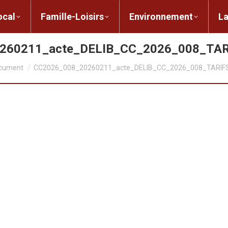
ent local
Famille-Loisirs
Environnement
ocal
Famille-Loisirs
Environnement
L
260211_acte_DELIB_CC_2026_008_TA
 :
cument
CC2026_008_20260211_acte_DELIB_CC_2026_008_TARIF