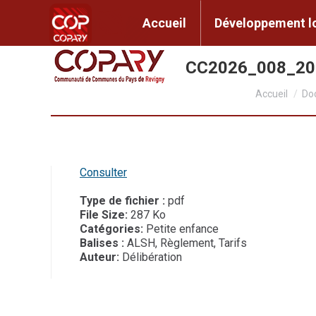
contenu
principal
Accueil
Développem
Accueil
Développement l
CC2026_008_20
Vous êtes ici
Accueil
Do
Consulter
Type de fichier :
pdf
File Size:
287 Ko
Catégories:
Petite enfance
Balises :
ALSH, Règlement, Tarifs
Auteur:
Délibération