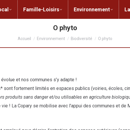
ent local
Famille-Loisirs
Environnement
ocal
Famille-Loisirs
Environnement
L
O phyto
Vous êtes ici :
Accueil
Environnement
Biodiversité
O phyto
s évolue et nos communes s’y adapte !
s* sont fortement limités en espaces publics (voiries, écoles, ci
ors produits sans danger et/ou utilisables en agriculture biologi
de vie ! La Copary se mobilise avec l’appui des communes et de
M