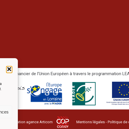
e soutien financier de l'Union Européen à travers le programmation 
la
t.
ences
ervés - Création agence
Articom
Mentions légales
-
Politique de 