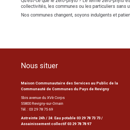
Qu’est-ce que le zéro-phyto ? Le terme zéro-phyto est
collectivités, les communes ou les particuliers sans u
Nos communes changent, soyons indulgents et patien
Nous situer
Maison Communautaire des Services au Public de la
Communauté de Communes du Pays de Revigny
5bis avenue du XVè Corps
55800 Revigny-sur-Ornain
Tél. : 03 29 78 75 69
Astreinte 24h / 24: Eau potable 03 29 78 73 73 /
Assainissement collectif 03 29 78 78 97