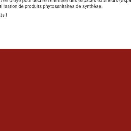
 employé pour décrire l’entretien des espaces extérieurs (espac
tilisation de produits phytosanitaires de synthèse.
ts !