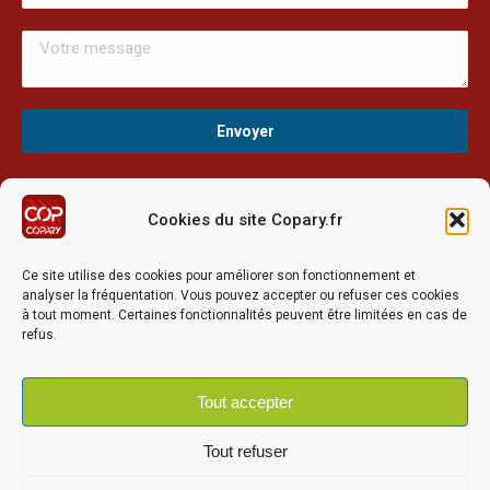
Cookies du site Copary.fr
Ce site a été réalisé avec le soutien financier de l'Union
Européen à travers le programmation LEADER du GAL du
Ce site utilise des cookies pour améliorer son fonctionnement et
Pays Barrois
analyser la fréquentation. Vous pouvez accepter ou refuser ces cookies
à tout moment. Certaines fonctionnalités peuvent être limitées en cas de
refus.
Tout accepter
©2026 COPARY - Tous droits réservés - Création agence
Articom
Tout refuser