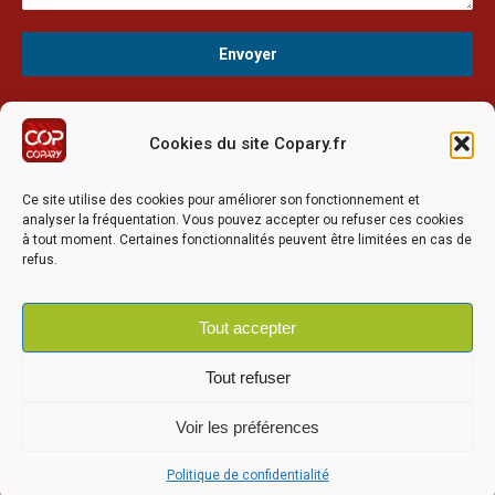
Cookies du site Copary.fr
Ce site a été réalisé avec le soutien financier de l'Union
Européen à travers le programmation LEADER du GAL du
Ce site utilise des cookies pour améliorer son fonctionnement et
Pays Barrois
analyser la fréquentation. Vous pouvez accepter ou refuser ces cookies
à tout moment. Certaines fonctionnalités peuvent être limitées en cas de
refus.
Tout accepter
©2026 COPARY - Tous droits réservés - Création agence
Articom
Tout refuser
Voir les préférences
Mentions légales
-
Politique de confidentialité
-
Déclaration
Politique de confidentialité
Alle
d'accessibilité