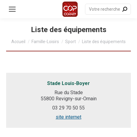
contenu
principal
Recherche
:
Liste des équipements
Vous êtes ici :
Accueil
Famille-Loisirs
Sport
Liste des équipements
Stade Louis-Boyer
Rue du Stade
55800 Revigny-sur-Ornain
03 29 70 50 55
site internet