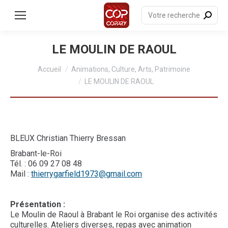
contenu
principal
Recherche
:
LE MOULIN DE RAOUL
Vous êtes ici :
Accueil
Animations, Culture, Arts, Patrimoine
LE MOULIN DE RAOUL
BLEUX Christian Thierry Bressan
Brabant-le-Roi
Tél. : 06 09 27 08 48
Mail :
thierrygarfield1973@gmail.com
Présentation :
Le Moulin de Raoul à Brabant le Roi organise des activités
culturelles. Ateliers diverses, repas avec animation