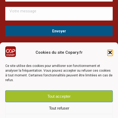
Cookies du site Copary.fr
Ce site a été réalisé avec le soutien financier de l'Union
Européen à travers le programmation LEADER du GAL du
Ce site utilise des cookies pour améliorer son fonctionnement et
Pays Barrois
analyser la fréquentation. Vous pouvez accepter ou refuser ces cookies
à tout moment. Certaines fonctionnalités peuvent être limitées en cas de
refus.
Tout accepter
©2026 COPARY - Tous droits réservés - Création agence
Articom
Tout refuser