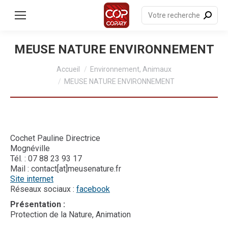
contenu
principal
Recherche
:
MEUSE NATURE ENVIRONNEMENT
Vous êtes ici :
Accueil
Environnement, Animaux
MEUSE NATURE ENVIRONNEMENT
Cochet Pauline Directrice
Mognéville
Tél. : 07 88 23 93 17
Mail : contact[at]meusenature.fr
Site internet
Réseaux sociaux :
facebook
Présentation
:
Protection de la Nature, Animation