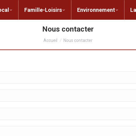
ent local
Famille-Loisirs
Environnement
ocal
Famille-Loisirs
Environnement
L
Nous contacter
Vous êtes ici :
Accueil
Nous contacter