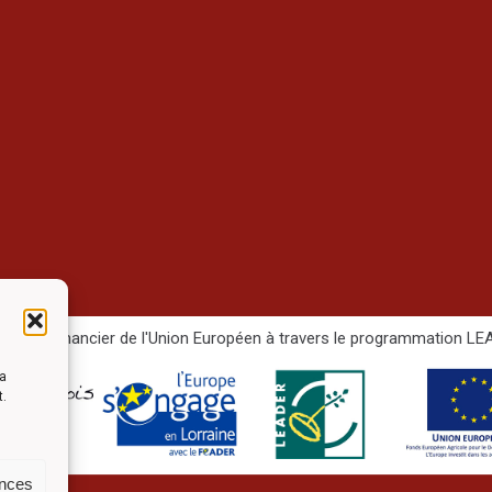
e soutien financier de l'Union Européen à travers le programmation 
la
t.
ences