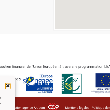
e soutien financier de l'Union Européen à travers le programmation 
la
t.
ervés - Création agence
Articom
Mentions légales
-
Politique de 