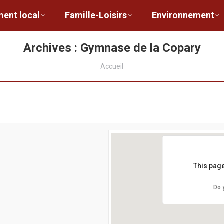
ent local
Famille-Loisirs
Environnement
ocal
Famille-Loisirs
Environnement
L
Archives :
Gymnase de la Copary
Vous êtes ici :
Accueil
This page
Do 