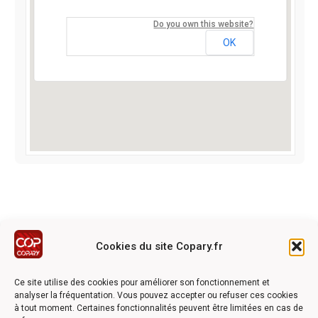
Do you own this website?
OK
Cookies du site Copary.fr
Ce site a été réalisé avec le soutien financier de l'Union
Européen à travers le programmation LEADER du GAL du
Ce site utilise des cookies pour améliorer son fonctionnement et
Pays Barrois
analyser la fréquentation. Vous pouvez accepter ou refuser ces cookies
à tout moment. Certaines fonctionnalités peuvent être limitées en cas de