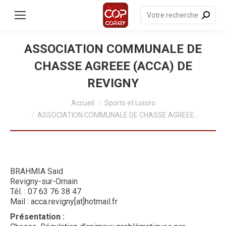
contenu
principal
Recherche
:
ASSOCIATION COMMUNALE DE
CHASSE AGREEE (ACCA) DE
REVIGNY
Vous êtes ici :
Accueil
Sports et Loisirs
ASSOCIATION COMMUNALE DE CHASSE AGREEE…
BRAHMIA Said
Revigny-sur-Ornain
Tél. : 07 63 76 38 47
Mail : acca.revigny[at]hotmail.fr
Présentation
: