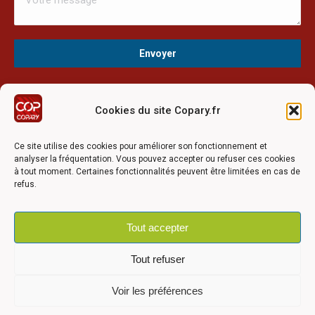
Cookies du site Copary.fr
Ce site a été réalisé avec le soutien financier de l'Union
Européen à travers le programmation LEADER du GAL du
Ce site utilise des cookies pour améliorer son fonctionnement et
Pays Barrois
analyser la fréquentation. Vous pouvez accepter ou refuser ces cookies
à tout moment. Certaines fonctionnalités peuvent être limitées en cas de
refus.
Tout accepter
©2026 COPARY - Tous droits réservés - Création agence
Articom
Tout refuser
Voir les préférences
Mentions légales
-
Politique de confidentialité
-
Déclaration