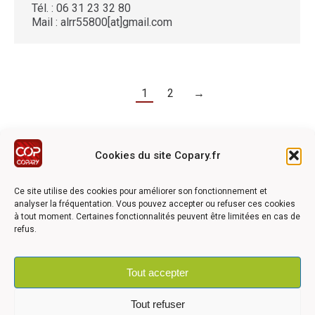
Tél. : 06 31 23 32 80
Mail : alrr55800[at]gmail.com
1
2
→
Cookies du site Copary.fr
Ce site a été réalisé avec le soutien financier de l'Union
Européen à travers le programmation LEADER du GAL du
Ce site utilise des cookies pour améliorer son fonctionnement et
Pays Barrois
analyser la fréquentation. Vous pouvez accepter ou refuser ces cookies
à tout moment. Certaines fonctionnalités peuvent être limitées en cas de
refus.
Tout accepter
©2026 COPARY - Tous droits réservés - Création agence
Articom
Tout refuser