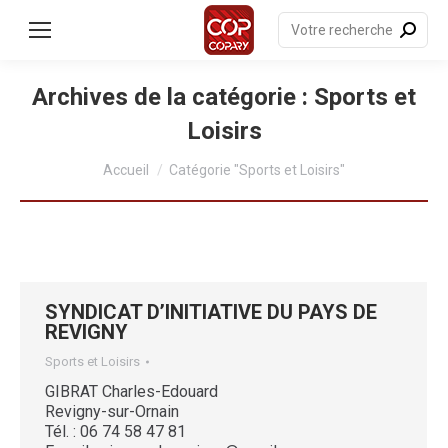
contenu
principal
Recherche
:
Archives de la catégorie :
Sports et
Loisirs
Vous êtes ici :
Accueil
Catégorie "Sports et Loisirs"
SYNDICAT D’INITIATIVE DU PAYS DE
REVIGNY
Sports et Loisirs
GIBRAT Charles-Edouard
Revigny-sur-Ornain
Tél. : 06 74 58 47 81