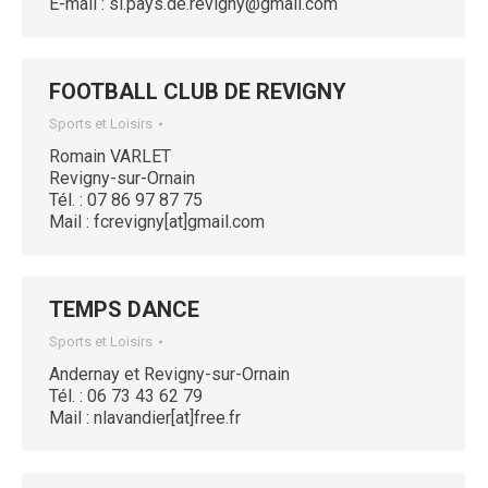
E-mail : si.pays.de.revigny@gmail.com
FOOTBALL CLUB DE REVIGNY
Sports et Loisirs
Romain VARLET
Revigny-sur-Ornain
Tél. : 07 86 97 87 75
Mail : fcrevigny[at]gmail.com
TEMPS DANCE
Sports et Loisirs
Andernay et Revigny-sur-Ornain
Tél. : 06 73 43 62 79
Mail : nlavandier[at]free.fr