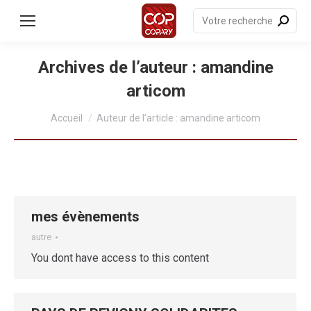
contenu
principal
Recherche
:
Archives de l’auteur :
amandine
articom
Vous êtes ici :
Accueil
Auteur de l’article : amandine articom
mes évènements
autre
You dont have access to this content