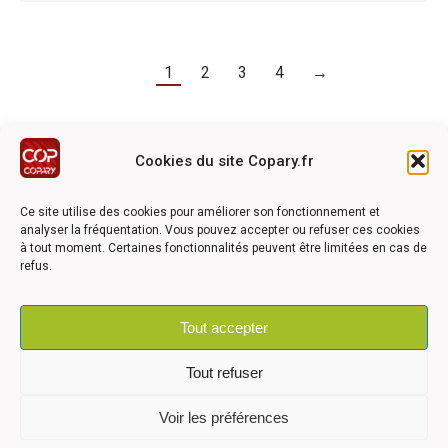
1
2
3
4
→
Cookies du site Copary.fr
Ce site a été réalisé avec le soutien financier de l'Union
Européen à travers le programmation LEADER du GAL du
Ce site utilise des cookies pour améliorer son fonctionnement et
Pays Barrois
analyser la fréquentation. Vous pouvez accepter ou refuser ces cookies
à tout moment. Certaines fonctionnalités peuvent être limitées en cas de
refus.
Tout accepter
©2026 COPARY - Tous droits réservés - Création agence
Articom
Tout refuser
Voir les préférences
Mentions légales
-
Politique de confidentialité
-
Déclaration