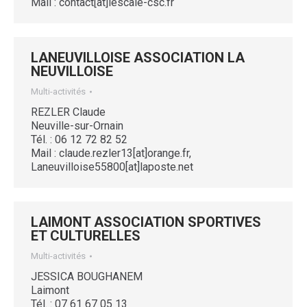
Mail : contact[at]lescale-csc.fr
LANEUVILLOISE ASSOCIATION LA
NEUVILLOISE
Multi-activités
REZLER Claude
Neuville-sur-Ornain
Tél. : 06 12 72 82 52
Mail : claude.rezler13[at]orange.fr,
Laneuvilloise55800[at]laposte.net
LAIMONT ASSOCIATION SPORTIVES
ET CULTURELLES
Multi-activités
JESSICA BOUGHANEM
Laimont
Tél. : 07 61 67 05 13