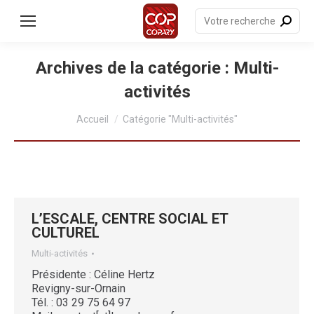
contenu
principal
Recherche
:
Archives de la catégorie :
Multi-
activités
Vous êtes ici :
Accueil
Catégorie "Multi-activités"
L’ESCALE, CENTRE SOCIAL ET
CULTUREL
Multi-activités
Présidente : Céline Hertz
Revigny-sur-Ornain
Tél. : 03 29 75 64 97