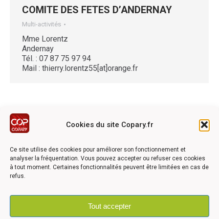
COMITE DES FETES D’ANDERNAY
Multi-activités
Mme Lorentz
Andernay
Tél. : 07 87 75 97 94
Mail : thierry.lorentz55[at]orange.fr
Cookies du site Copary.fr
Ce site a été réalisé avec le soutien financier de l'Union
Européen à travers le programmation LEADER du GAL du
Ce site utilise des cookies pour améliorer son fonctionnement et
Pays Barrois
analyser la fréquentation. Vous pouvez accepter ou refuser ces cookies
à tout moment. Certaines fonctionnalités peuvent être limitées en cas de
refus.
Tout accepter