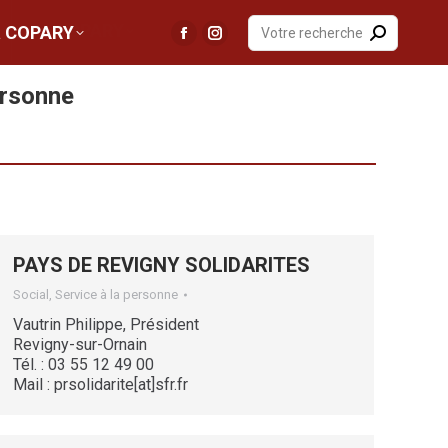
Recherche
Recherche
La COPARY
a COPARY
:
La
La
:
La
La
page
page
page
page
ersonne
Facebook
Instagram
Facebook
Instagram
s'ouvre
s'ouvre
s'ouvre
s'ouvre
dans
dans
dans
dans
une
une
une
une
nouvelle
nouvelle
nouvelle
nouvelle
fenêtre
fenêtre
fenêtre
fenêtre
PAYS DE REVIGNY SOLIDARITES
Social, Service à la personne
Vautrin Philippe, Président
Revigny-sur-Ornain
Tél. : 03 55 12 49 00
Mail : prsolidarite[at]sfr.fr