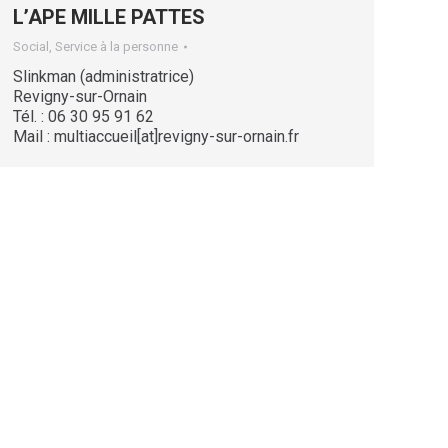
L’APE MILLE PATTES
Social, Service à la personne
Slinkman (administratrice)
Revigny-sur-Ornain
Tél. : 06 30 95 91 62
Mail : multiaccueil[at]revigny-sur-ornain.fr