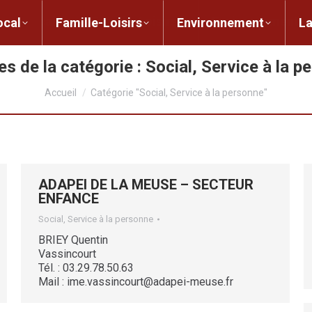
ent local
Famille-Loisirs
Environnement
ocal
Famille-Loisirs
Environnement
L
es de la catégorie :
Social, Service à la p
Vous êtes ici :
Accueil
Catégorie "Social, Service à la personne"
ADAPEI DE LA MEUSE – SECTEUR
ENFANCE
Social, Service à la personne
BRIEY Quentin
Vassincourt
Tél. : 03.29.78.50.63
Mail : ime.vassincourt@adapei-meuse.fr