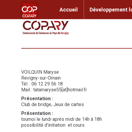
contenu
principal
Accueil
Développem
Accueil
Développement l
VOILQUIN Maryse
Revigny-sur-Ornain
Tél. : 06 12 29 56 18
Mail : tatamaryse55[at]hotmail.fr
Présentation
:
Club de bridge, Jeux de cartes
Présentation
:
tournoi le lundi après midi de 14h à 18h
possibilité d’initiation
et cours