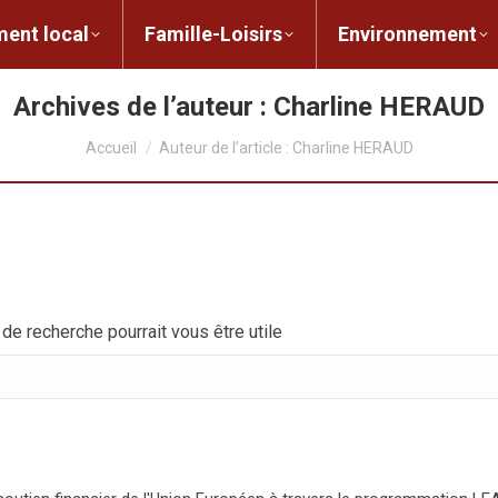
ent local
Famille-Loisirs
Environnement
ocal
Famille-Loisirs
Environnement
L
Archives de l’auteur :
Charline HERAUD
Vous êtes ici :
Accueil
Auteur de l’article : Charline HERAUD
e recherche pourrait vous être utile