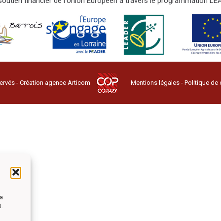
e soutien financier de l'Union Européen à travers le programmation 
ervés - Création agence
Articom
Mentions légales
-
Politique de 
la
t.