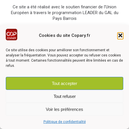
Ce site a été réalisé avec le soutien financier de l'Union
Européen à travers le programmation LEADER du GAL du
Pays Barrois
Cookies du site Copary.fr
Ce site utilise des cookies pour améliorer son fonctionnement et
analyser la fréquentation. Vous pouvez accepter ou refuser ces cookies
©2026 COPARY - Tous droits réservés - Création agence
Articom
à tout moment. Certaines fonctionnalités peuvent être limitées en cas de
refus.
Tout accepter
Mentions légales
-
Politique de confidentialité
-
Déclaration
d'accessibilité
Tout refuser
Voir les préférences
Politique de confidentialité