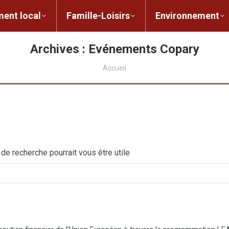
ent local
Famille-Loisirs
Environnement
ocal
Famille-Loisirs
Environnement
L
Archives :
Evénements Copary
Vous êtes ici :
Accueil
e recherche pourrait vous être utile