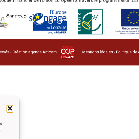
e soutien financier de l'Union Européen à travers le programmation 
ervés - Création agence
Articom
Mentions légales
-
Politique de 
la
t.