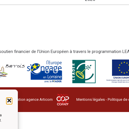
e soutien financier de l'Union Européen à travers le programmation 
ervés - Création agence
Articom
Mentions légales
-
Politique de 
la
t.