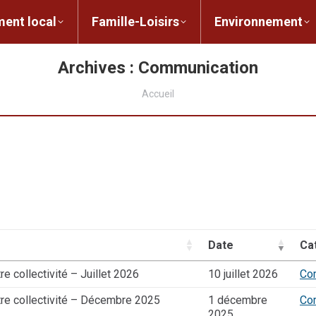
ent local
Famille-Loisirs
Environnement
ocal
Famille-Loisirs
Environnement
L
Archives :
Communication
Vous êtes ici :
Accueil
Date
Ca
e collectivité – Juillet 2026
10 juillet 2026
Co
tre collectivité – Décembre 2025
1 décembre
Co
2025