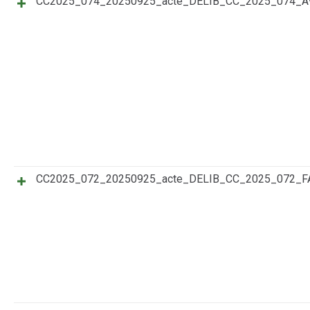
CC2025_074_20250925_acte_DELIB_CC_2025_074_
CC2025_072_20250925_acte_DELIB_CC_2025_072