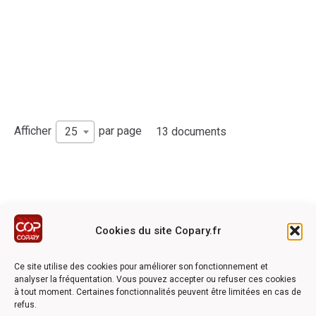
Afficher
par page
25
13 documents
Cookies du site Copary.fr
Ce site a été réalisé avec le soutien financier de l'Union
Européen à travers le programmation LEADER du GAL du
Ce site utilise des cookies pour améliorer son fonctionnement et
Pays Barrois
analyser la fréquentation. Vous pouvez accepter ou refuser ces cookies
à tout moment. Certaines fonctionnalités peuvent être limitées en cas de
refus.