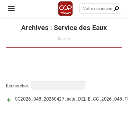
contenu
principal
Recherche
:
Archives :
Service des Eaux
Vous êtes ici :
Accueil
Rechercher:
CC2026_048_20260427_acte_DELIB_CC_2026_048
Titre
Résumé
Date
Catégories