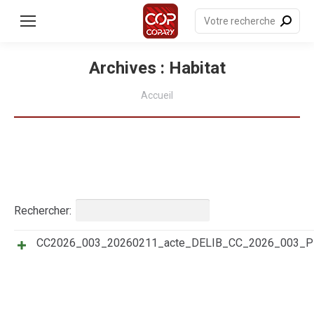
contenu
principal
Recherche
:
Archives :
Habitat
Vous êtes ici :
Accueil
Rechercher:
CC2026_003_20260211_acte_DELIB_CC_2026_003
Titre
Résumé
Date
Catégories