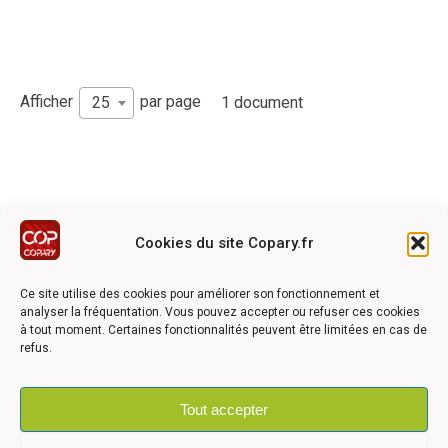
Afficher
par page
25
1 document
Cookies du site Copary.fr
Ce site a été réalisé avec le soutien financier de l'Union
Européen à travers le programmation LEADER du GAL du
Ce site utilise des cookies pour améliorer son fonctionnement et
Pays Barrois
analyser la fréquentation. Vous pouvez accepter ou refuser ces cookies
à tout moment. Certaines fonctionnalités peuvent être limitées en cas de
refus.
Tout accepter
©2026 COPARY - Tous droits réservés - Création agence
Articom