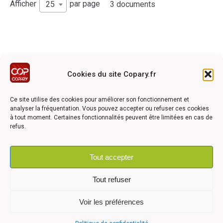
Afficher
par page
25
3 documents
Cookies du site Copary.fr
Ce site a été réalisé avec le soutien financier de l'Union
Européen à travers le programmation LEADER du GAL du
Ce site utilise des cookies pour améliorer son fonctionnement et
Pays Barrois
analyser la fréquentation. Vous pouvez accepter ou refuser ces cookies
à tout moment. Certaines fonctionnalités peuvent être limitées en cas de
refus.
Tout accepter
©2026 COPARY - Tous droits réservés - Création agence
Articom
Tout refuser
Voir les préférences
Mentions légales
-
Politique de confidentialité
-
Déclaration