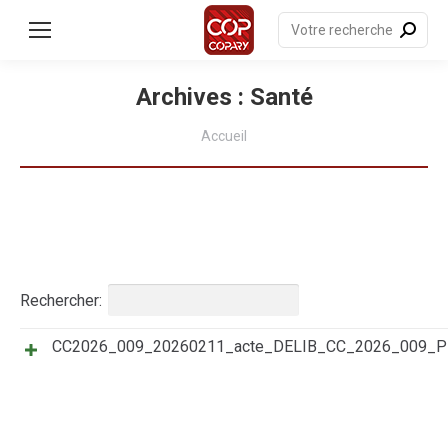
contenu
principal
Recherche
:
Archives :
Santé
Vous êtes ici :
Accueil
Rechercher:
CC2026_009_20260211_acte_DELIB_CC_2026_009
Titre
Résumé
Date
Catégories