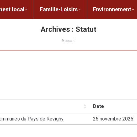
ent local
Famille-Loisirs
Environnement
ocal
Famille-Loisirs
Environnement
L
Archives :
Statut
Vous êtes ici :
Accueil
Date
Communes du Pays de Revigny
25 novembre 2025