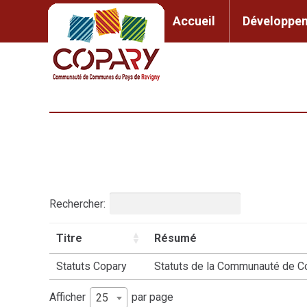
contenu
principal
Accueil
Développem
Accueil
Développement l
Rechercher:
Titre
Résumé
Statuts Copary
Statuts de la Communauté de 
Afficher
par page
25