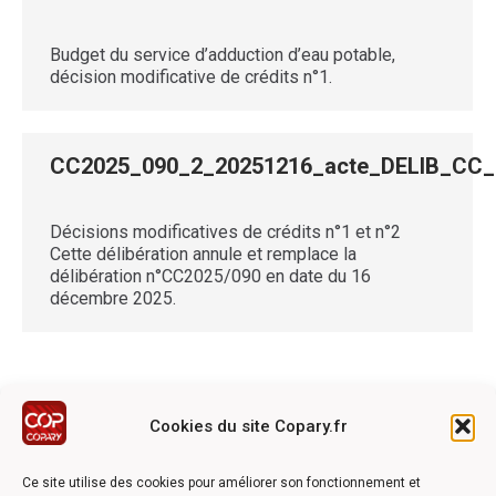
Budget du service d’adduction d’eau potable,
décision modificative de crédits n°1.
CC2025_090_2_20251216_acte_DELIB_CC
Décisions modificatives de crédits n°1 et n°2
Cette délibération annule et remplace la
délibération n°CC2025/090 en date du 16
décembre 2025.
Cookies du site Copary.fr
Ce site a été réalisé avec le soutien financier de l'Union
Européen à travers le programmation LEADER du GAL du
Ce site utilise des cookies pour améliorer son fonctionnement et
Pays Barrois