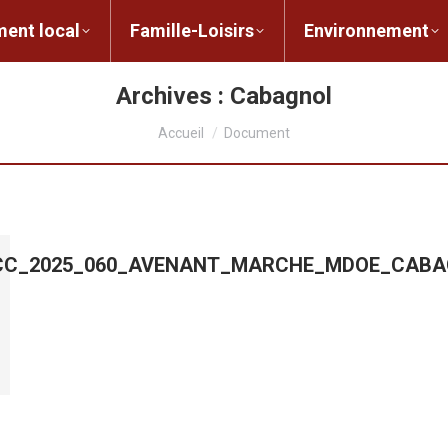
ent local
Famille-Loisirs
Environnement
ocal
Famille-Loisirs
Environnement
L
Archives :
Cabagnol
Vous êtes ici :
Accueil
Document
B_CC_2025_060_AVENANT_MARCHE_MDOE_CAB