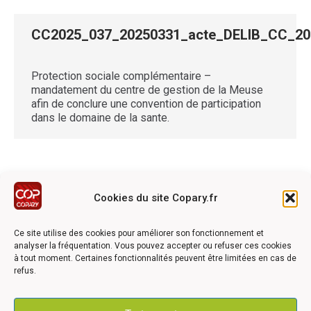
CC2025_037_20250331_acte_DELIB_CC_
Protection sociale complémentaire –
mandatement du centre de gestion de la Meuse
afin de conclure une convention de participation
dans le domaine de la sante.
Cookies du site Copary.fr
Ce site a été réalisé avec le soutien financier de l'Union
Européen à travers le programmation LEADER du GAL du
Ce site utilise des cookies pour améliorer son fonctionnement et
Pays Barrois
analyser la fréquentation. Vous pouvez accepter ou refuser ces cookies
à tout moment. Certaines fonctionnalités peuvent être limitées en cas de
refus.