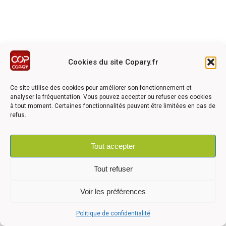
Ce site a été réalisé avec le soutien financier de l'Union
Européen à travers le programmation LEADER du GAL du
Cookies du site Copary.fr
Pays Barrois
Ce site utilise des cookies pour améliorer son fonctionnement et
analyser la fréquentation. Vous pouvez accepter ou refuser ces cookies
à tout moment. Certaines fonctionnalités peuvent être limitées en cas de
refus.
©2026 COPARY - Tous droits réservés - Création agence
Articom
Tout accepter
Tout refuser
Mentions légales
-
Politique de confidentialité
-
Déclaration
Voir les préférences
d'accessibilité
Politique de confidentialité