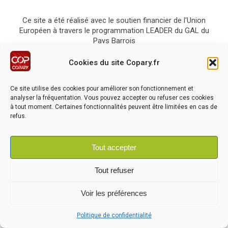
Ce site a été réalisé avec le soutien financier de l'Union
Européen à travers le programmation LEADER du GAL du
Pays Barrois
Cookies du site Copary.fr
Ce site utilise des cookies pour améliorer son fonctionnement et
analyser la fréquentation. Vous pouvez accepter ou refuser ces cookies
à tout moment. Certaines fonctionnalités peuvent être limitées en cas de
©2026 COPARY - Tous droits réservés - Création agence
Articom
refus.
Tout accepter
Mentions légales
-
Politique de confidentialité
-
Déclaration
d'accessibilité
Tout refuser
Voir les préférences
Politique de confidentialité