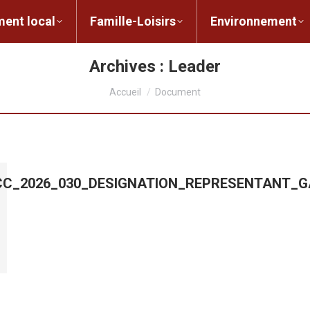
ent local
Famille-Loisirs
Environnement
ocal
Famille-Loisirs
Environnement
L
Archives :
Leader
Vous êtes ici :
Accueil
Document
_CC_2026_030_DESIGNATION_REPRESENTANT_