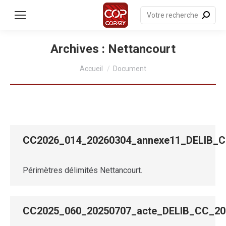
contenu
principal
Recherche
:
Archives :
Nettancourt
Vous êtes ici :
Accueil
Document
CC2026_014_20260304_annexe11_DELIB
Périmètres délimités Nettancourt.
CC2025_060_20250707_acte_DELIB_CC