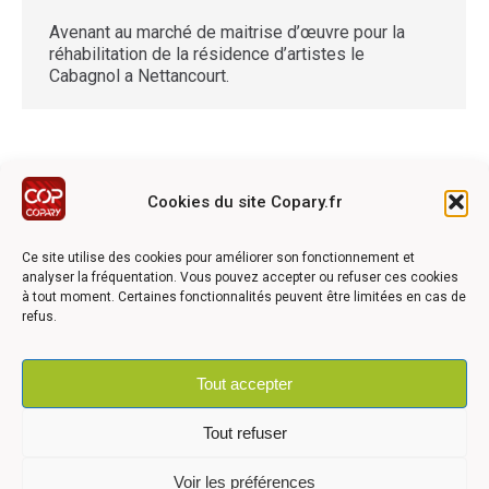
Avenant au marché de maitrise d’œuvre pour la
réhabilitation de la résidence d’artistes le
Cabagnol a Nettancourt.
Cookies du site Copary.fr
Ce site a été réalisé avec le soutien financier de l'Union
Européen à travers le programmation LEADER du GAL du
Ce site utilise des cookies pour améliorer son fonctionnement et
Pays Barrois
analyser la fréquentation. Vous pouvez accepter ou refuser ces cookies
à tout moment. Certaines fonctionnalités peuvent être limitées en cas de
refus.
Tout accepter
©2026 COPARY - Tous droits réservés - Création agence
Articom
Tout refuser
Voir les préférences