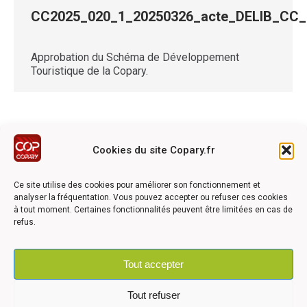
CC2025_020_1_20250326_acte_DELIB_C
Approbation du Schéma de Développement
Touristique de la Copary.
Cookies du site Copary.fr
Ce site a été réalisé avec le soutien financier de l'Union
Européen à travers le programmation LEADER du GAL du
Ce site utilise des cookies pour améliorer son fonctionnement et
Pays Barrois
analyser la fréquentation. Vous pouvez accepter ou refuser ces cookies
à tout moment. Certaines fonctionnalités peuvent être limitées en cas de
refus.
Tout accepter
©2026 COPARY - Tous droits réservés - Création agence
Articom
Tout refuser