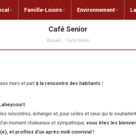
ent local
Famille-Loisirs
Environnement
ocal
Famille-Loisirs
Environnement
L
Café Senior
Vous êtes ici :
Accueil
Café Senior
 ses murs et part
à la rencontre des habitants
!
Laheycourt
lles rencontres, échanger et, pour celles et ceux qui le souhaiten
 d’un moment chaleureux et sympathique,
vous êtes les bienven
 et profitez d’un après-midi convivial !