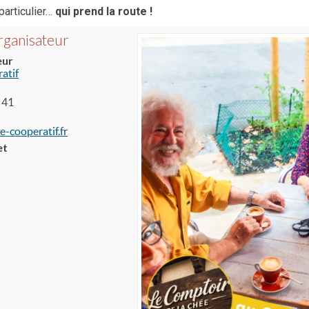
particulier…
qui prend la route !
organisateur
eur
atif
 41
e-cooperatif.fr
et