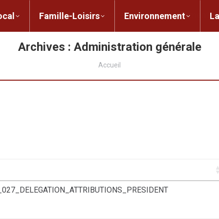
ent local
Famille-Loisirs
Environnement
ocal
Famille-Loisirs
Environnement
L
Archives :
Administration générale
Vous êtes ici :
Accueil
_027_DELEGATION_ATTRIBUTIONS_PRESIDENT