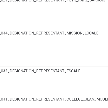
6_029_DESIGNATION_REPRESENTANT_PETR_PAYS_BARROIS
6_034_DESIGNATION_REPRESENTANT_MISSION_LOCALE
6_032_DESIGNATION_REPRESENTANT_ESCALE
6_031_DESIGNATION_REPRESENTANT_COLLEGE_JEAN_MOUL