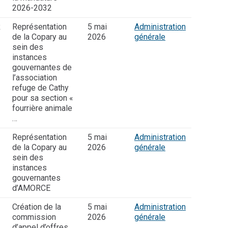
2026-2032
R
Représentation
5 mai
Administration
de la Copary au
2026
générale
sein des
instances
gouvernantes de
l’association
refuge de Cathy
pour sa section «
fourrière animale
…
Représentation
5 mai
Administration
de la Copary au
2026
générale
sein des
instances
gouvernantes
d’AMORCE
Création de la
5 mai
Administration
commission
2026
générale
d’appel d’offres