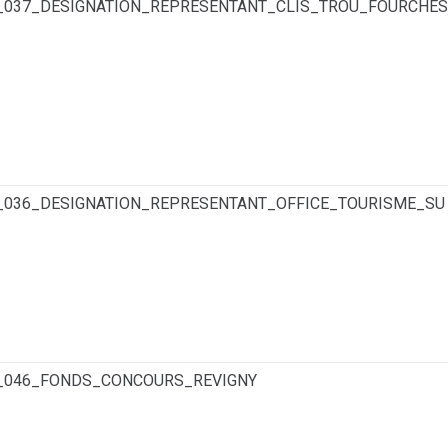
6_037_DESIGNATION_REPRESENTANT_CLIS_TROU_FOURCHES
6_036_DESIGNATION_REPRESENTANT_OFFICE_TOURISME_SU
6_046_FONDS_CONCOURS_REVIGNY