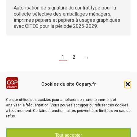
Autorisation de signature du contrat type pour la
collecte sélective des emballages ménagers,
imprimes papiers et papiers à usages graphiques
avec CITEO pour la période 2025-2029.
1
2
→
Cookies du site Copary.fr
Ce site a été réalisé avec le soutien financier de l'Union
Européen à travers le programmation LEADER du GAL du
Ce site utilise des cookies pour améliorer son fonctionnement et
Pays Barrois
analyser la fréquentation. Vous pouvez accepter ou refuser ces cookies
à tout moment. Certaines fonctionnalités peuvent être limitées en cas de
refus.
Tout accepter