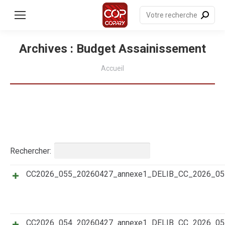
contenu
principal
Recherche
:
Archives :
Budget Assainissement
Vous êtes ici :
Accueil
Rechercher:
CC2026_055_20260427_annexe1_DELIB_CC_2026_0
Titre
Résumé
Date
Catégories
CC2026_054_20260427_annexe1_DELIB_CC_2026_0