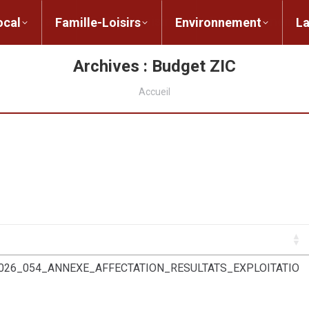
ent local
Famille-Loisirs
Environnement
ocal
Famille-Loisirs
Environnement
L
Archives :
Budget ZIC
Vous êtes ici :
Accueil
026_054_ANNEXE_AFFECTATION_RESULTATS_EXPLOITATIO