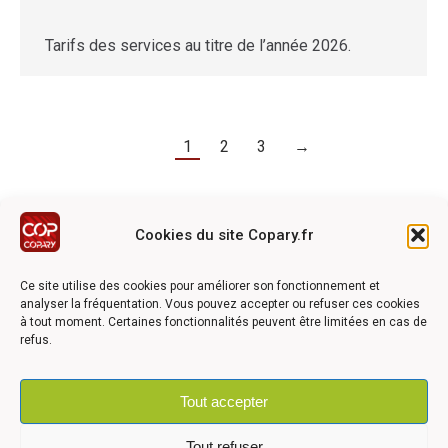
Tarifs des services au titre de l’année 2026.
1
2
3
→
Cookies du site Copary.fr
Ce site a été réalisé avec le soutien financier de l'Union
Européen à travers le programmation LEADER du GAL du
Ce site utilise des cookies pour améliorer son fonctionnement et
Pays Barrois
analyser la fréquentation. Vous pouvez accepter ou refuser ces cookies
à tout moment. Certaines fonctionnalités peuvent être limitées en cas de
refus.
Tout accepter
©2026 COPARY - Tous droits réservés - Création agence
Articom
Tout refuser