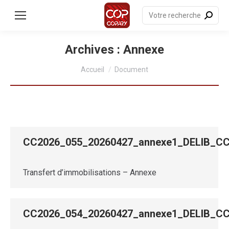
contenu
principal
Recherche
:
Archives :
Annexe
Vous êtes ici :
Accueil
Document
CC2026_055_20260427_annexe1_DELIB_
Transfert d’immobilisations – Annexe
CC2026_054_20260427_annexe1_DELIB_C