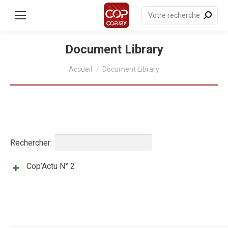
contenu
principal
Recherche
:
Document Library
Vous êtes ici :
Accueil
Document Library
Rechercher:
Cop’Actu N° 2
Titre
Résumé
Date
Catégories